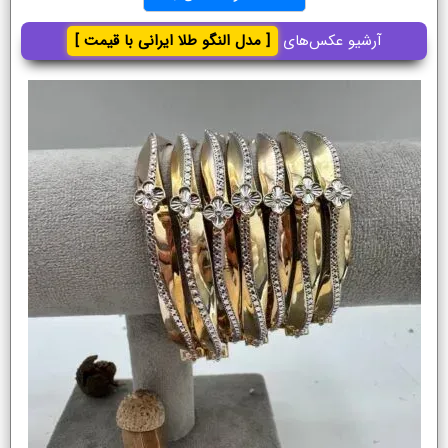
آرشیو عکس‌های
[ مدل النگو طلا ایرانی با قیمت ]