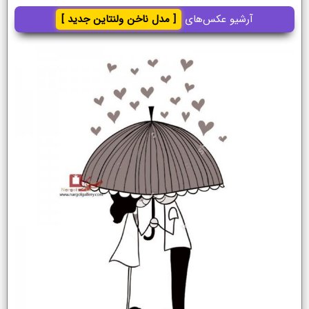
آرشیو عکس‌های
[ مدل ناخن ولنتاین جدید ]