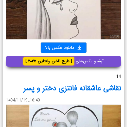
دانلود عکس بالا
آرشیو عکس‌های
[ طرح ناخن ولنتاین ۲۰۲۵ ]
14
نقاشی عاشقانه فانتزی دختر و پسر
1404/11/19_16:40