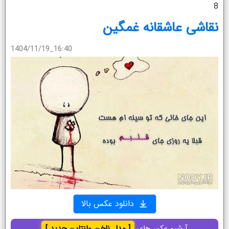
8
نقاشی عاشقانه غمگین
1404/11/19_16:40
دانلود عکس بالا
آرشیو عکس‌های
[ مدل ناخن ولنتاین جدید ]