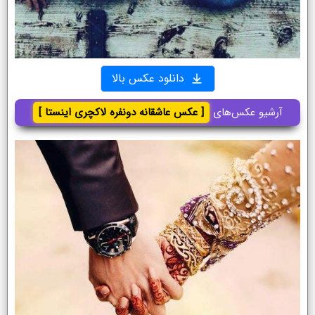
دانلود عکس بالا
آرشیو عکس‌های
[ عکس عاشقانه دونفره لاکچری اینستا ]