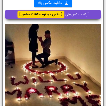
دانلود عکس بالا
آرشیو عکس‌های
[ عکس دونفره عاشقانه خاص ]