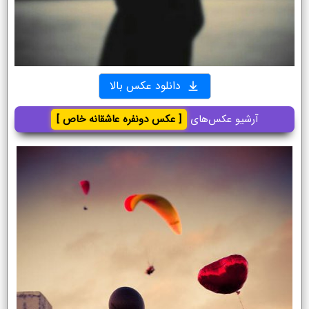
دانلود عکس بالا
آرشیو عکس‌های
[ عکس دونفره عاشقانه خاص ]