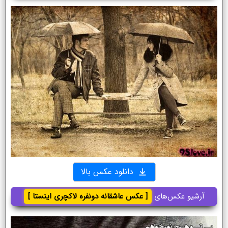
دانلود عکس بالا
آرشیو عکس‌های
[ عکس عاشقانه دونفره لاکچری اینستا ]