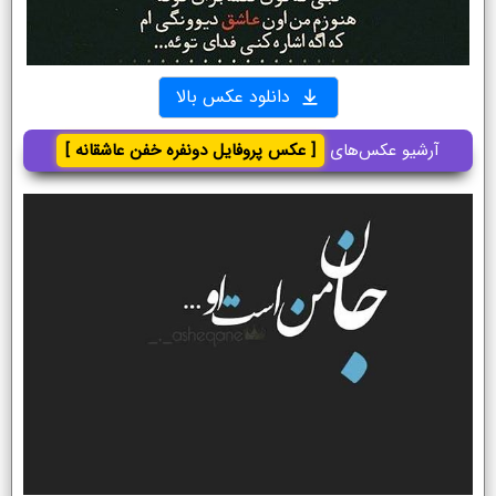
دانلود عکس بالا
آرشیو عکس‌های
[ عکس پروفایل دونفره خفن عاشقانه ]