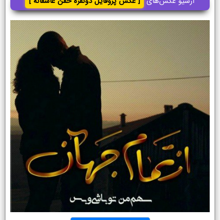
آرشیو عکس‌های
[ عکس پروفایل دونفره خفن عاشقانه ]