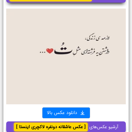
دانلود عکس بالا
آرشیو عکس‌های
[ عکس عاشقانه دونفره لاکچری اینستا ]