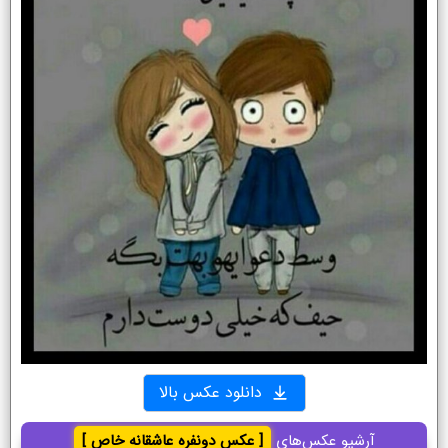
دانلود عکس بالا
آرشیو عکس‌های
[ عکس دونفره عاشقانه خاص ]