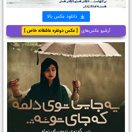
دانلود عکس بالا
آرشیو عکس‌های
[ عکس دونفره عاشقانه خاص ]