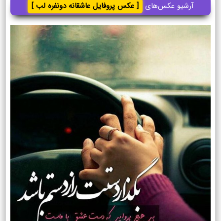
آرشیو عکس‌های
[ عکس پروفایل عاشقانه دونفره لب ]