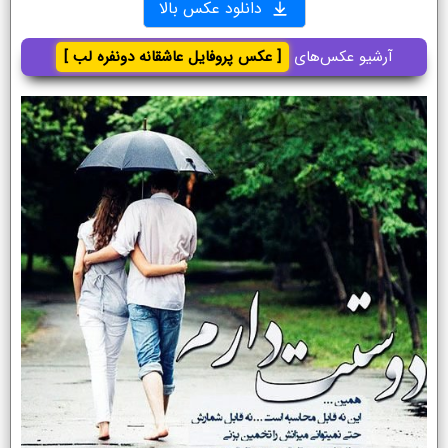
دانلود عکس بالا
آرشیو عکس‌های
[ عکس پروفایل عاشقانه دونفره لب ]