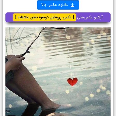
دانلود عکس بالا
آرشیو عکس‌های
[ عکس پروفایل دونفره خفن عاشقانه ]