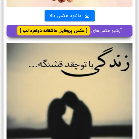
دانلود عکس بالا
آرشیو عکس‌های
[ عکس پروفایل عاشقانه دونفره لب ]