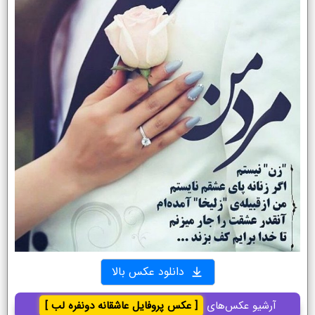
دانلود عکس بالا
آرشیو عکس‌های
[ عکس پروفایل عاشقانه دونفره لب ]