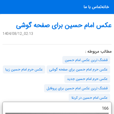
خانه
تماس با ما
عکس امام حسین برای صفحه گوشی
1404/08/12_02:13
مطالب مربوطه :
قشنگ ترین عکس امام حسین
عکس حرم امام حسین برای صفحه گوشی
عکس حرم امام حسین زیبا
عکس حرم امام حسین جدید
قشنگ ترین عکس امام حسین برای پروفایل
عکس امام حسین در کربلا
166