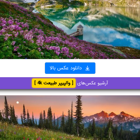
دانلود عکس بالا
آرشیو عکس‌های
[ والپیپر طبیعت 4k ]