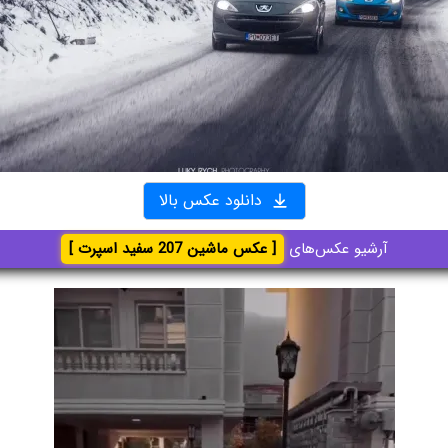
دانلود عکس بالا
آرشیو عکس‌های
[ عکس ماشین 207 سفید اسپرت ]