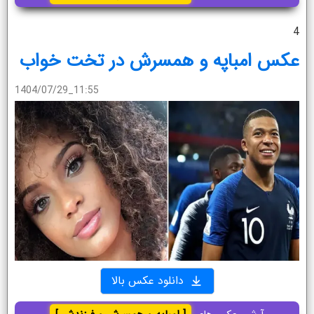
4
عکس امباپه و همسرش در تخت خواب
1404/07/29_11:55
دانلود عکس بالا