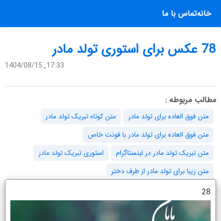
خانه
تماس با ما
78 عکس برای استوری تولد مادر
1404/08/15_17:33
مطالب مربوطه :
متن فوق العاده برای تولد مادر
متن کوتاه تبریک تولد مادر
متن فوق العاده برای تولد مادر با فونت خاص
متن تبریک تولد مادر در اینستاگرام
استوری تبریک تولد مادر
متن زیبا برای تولد مادر از طرف دختر
28