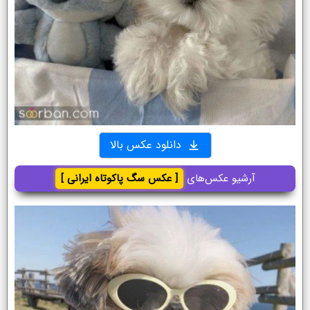
دانلود عکس بالا
آرشیو عکس‌های
[ عکس سگ پاکوتاه ایرانی ]