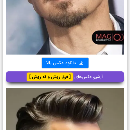
دانلود عکس بالا
آرشیو عکس‌های
[ فرق ریش و ته ریش ]