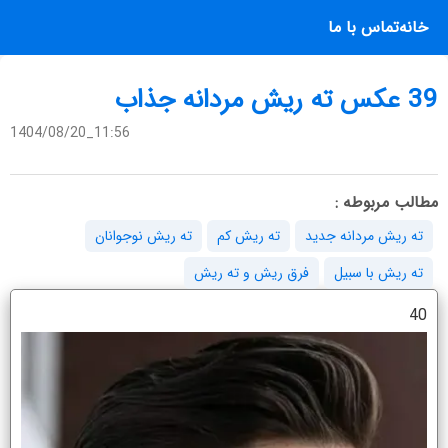
خانه
تماس با ما
39 عکس ته ریش مردانه جذاب
1404/08/20_11:56
مطالب مربوطه :
ته ریش مردانه جدید
ته ریش کم
ته ریش نوجوانان
ته ریش با سبیل
فرق ریش و ته ریش
40