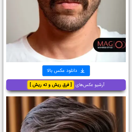
دانلود عکس بالا
آرشیو عکس‌های
[ فرق ریش و ته ریش ]