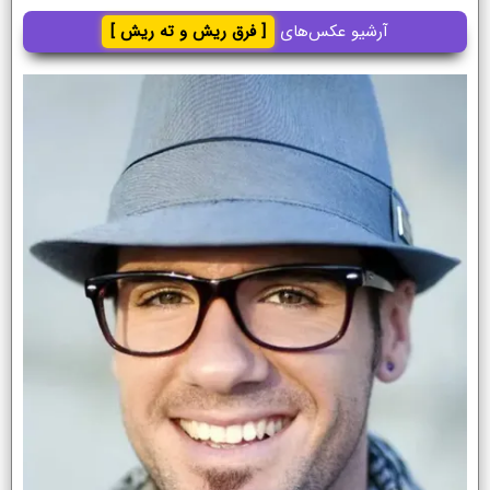
آرشیو عکس‌های
[ فرق ریش و ته ریش ]