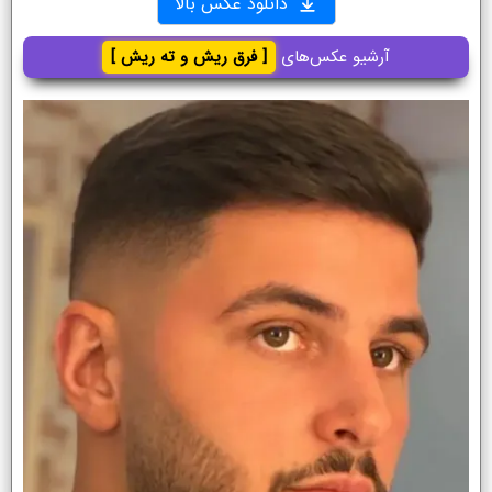
دانلود عکس بالا
آرشیو عکس‌های
[ فرق ریش و ته ریش ]