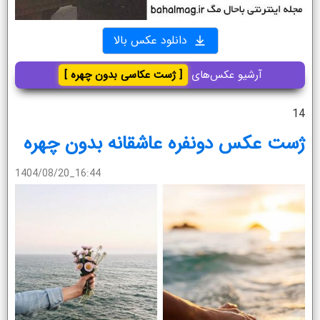
دانلود عکس بالا
آرشیو عکس‌های
[ ژست عکاسی بدون چهره ]
14
ژست عکس دونفره عاشقانه بدون چهره
1404/08/20_16:44