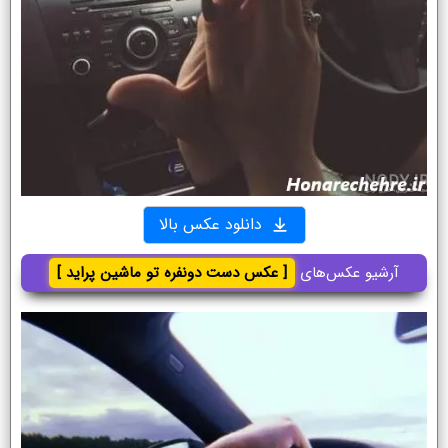
دانلود عکس بالا
آرشیو عکس‌های
[ عکس دست دونفره تو ماشین پراید ]