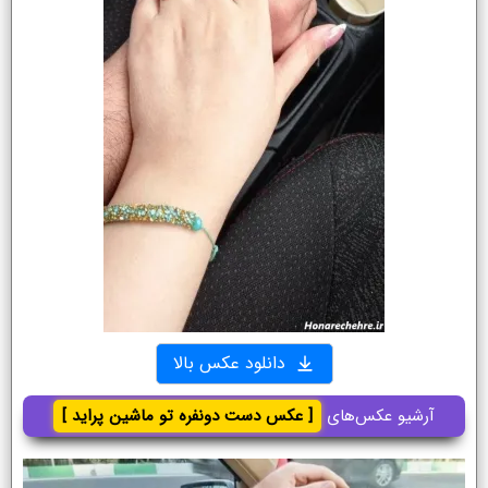
دانلود عکس بالا
آرشیو عکس‌های
[ عکس دست دونفره تو ماشین پراید ]