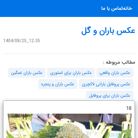
خانه
تماس با ما
عکس باران و گل
1404/08/25_12:35
مطالب مربوطه :
عکس باران واقعی
عکس باران برای استوری
عکس باران غمگین
عکس پروفایل بارانی لاکچری
عکس باران و پنجره
عکس باران برای پروفایل
18