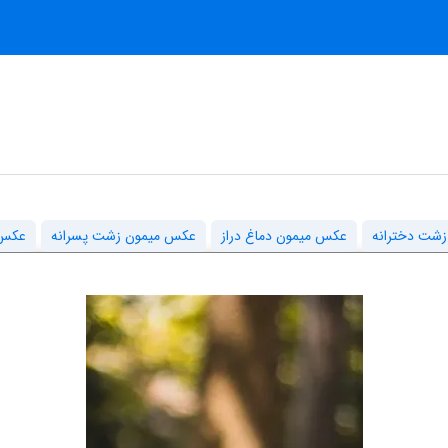
شت دخترانه
عکس میمون دماغ دراز
عکس میمون زشت پسرانه
عکس 