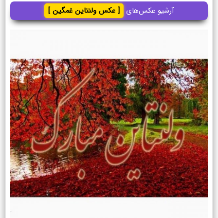
آرشیو عکس‌های
[ عکس ولنتاین غمگین ]