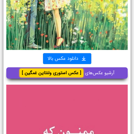
دانلود عکس بالا
آرشیو عکس‌های
[ عکس استوری ولنتاین غمگین ]