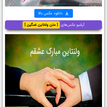
دانلود عکس بالا
آرشیو عکس‌های
[ متن ولنتاین غمگین ]