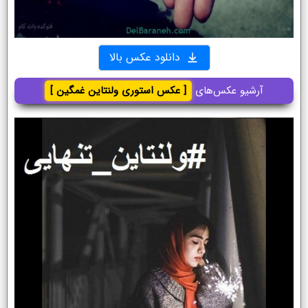
دانلود عکس بالا
آرشیو عکس‌های
[ عکس استوری ولنتاین غمگین ]