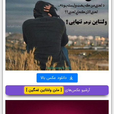
دانلود عکس بالا
آرشیو عکس‌های
[ متن ولنتاین غمگین ]