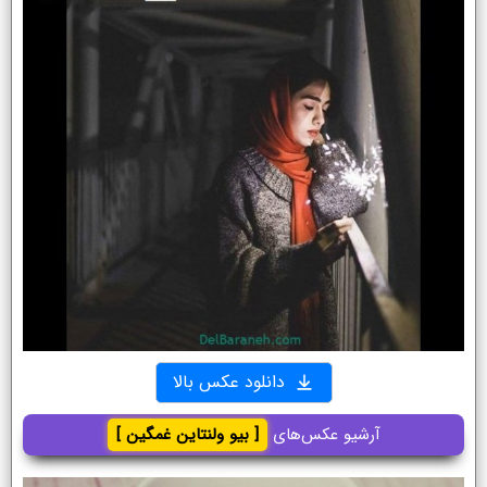
دانلود عکس بالا
آرشیو عکس‌های
[ بیو ولنتاین غمگین ]