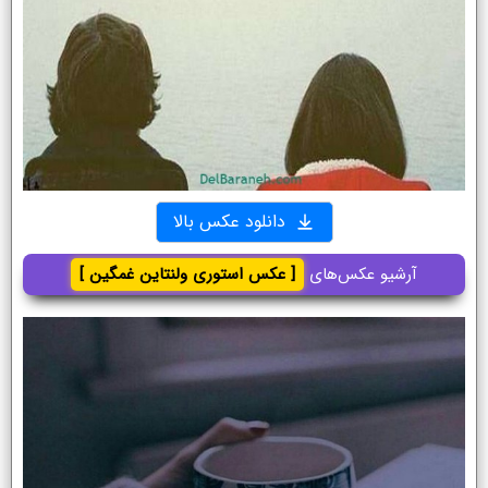
دانلود عکس بالا
آرشیو عکس‌های
[ عکس استوری ولنتاین غمگین ]