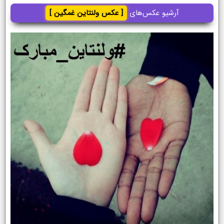
آرشیو عکس‌های
[ عکس ولنتاین غمگین ]