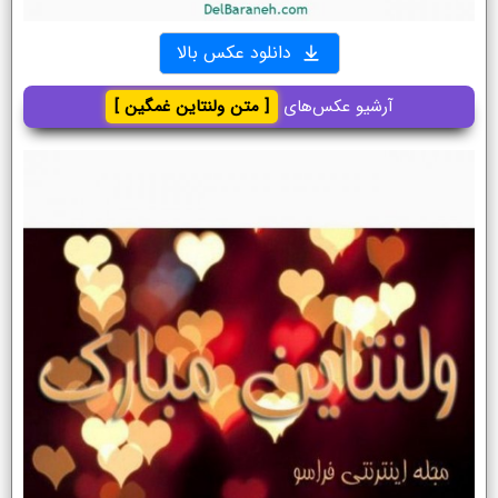
دانلود عکس بالا
آرشیو عکس‌های
[ متن ولنتاین غمگین ]