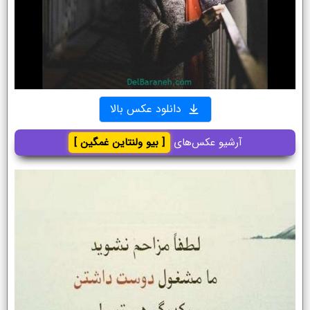
دانلود عکس بالا
آرشیو عکس‌های
[ بیو ولنتاین غمگین ]