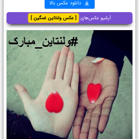
دانلود عکس بالا
آرشیو عکس‌های
[ عکس ولنتاین غمگین ]