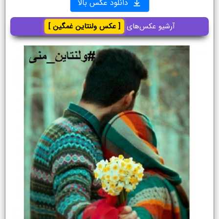
دانلود عکس بالا
آرشیو عکس‌های
[ عکس ولنتاین غمگین ]