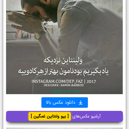
دانلود عکس بالا
آرشیو عکس‌های
[ بیو ولنتاین غمگین ]