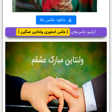
دانلود عکس بالا
آرشیو عکس‌های
[ عکس استوری ولنتاین غمگین ]