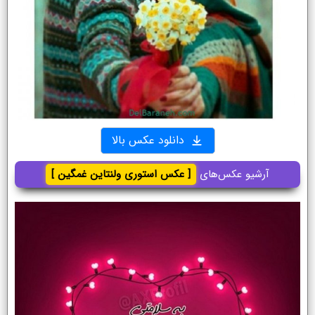
دانلود عکس بالا
آرشیو عکس‌های
[ عکس استوری ولنتاین غمگین ]