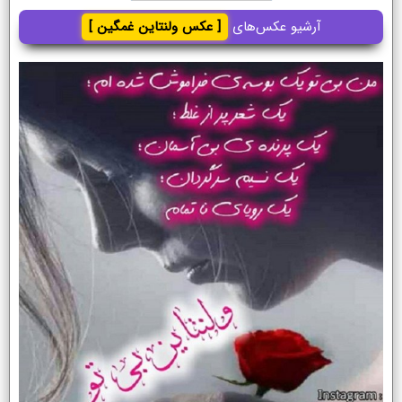
آرشیو عکس‌های
[ عکس ولنتاین غمگین ]