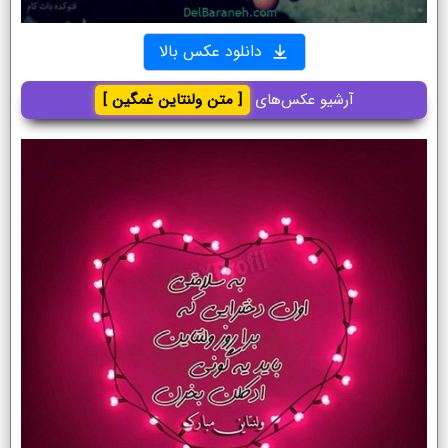
دانلود عکس بالا
آرشیو عکس‌های
[ متن ولنتاین غمگین ]