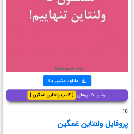
دانلود عکس بالا
آرشیو عکس‌های
[ کلیپ ولنتاین غمگین ]
18
پروفایل ولنتاین غمگین