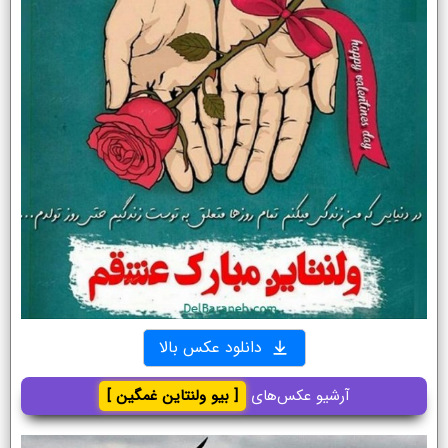
دانلود عکس بالا
آرشیو عکس‌های
[ بیو ولنتاین غمگین ]