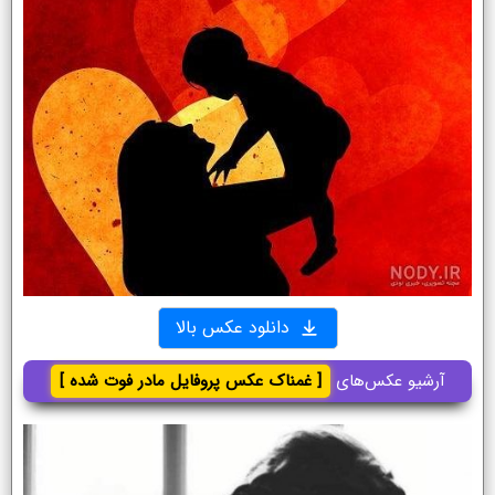
دانلود عکس بالا
آرشیو عکس‌های
[ غمناک عکس پروفایل مادر فوت شده ]