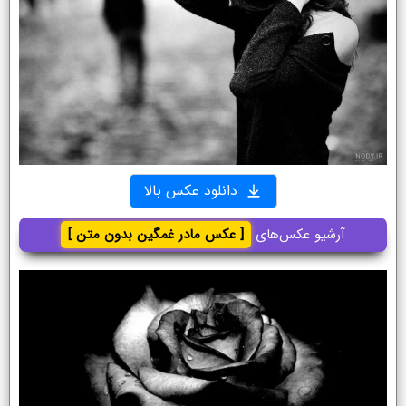
دانلود عکس بالا
آرشیو عکس‌های
[ عکس مادر غمگین بدون متن ]