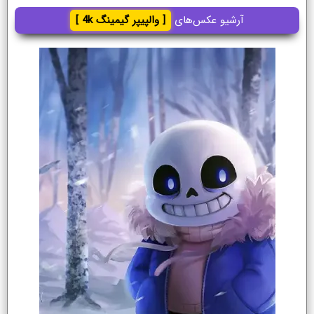
آرشیو عکس‌های
[ والپیپر گیمینگ 4k ]