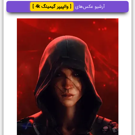
آرشیو عکس‌های
[ والپیپر گیمینگ 4k ]