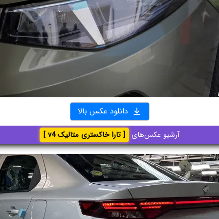
دانلود عکس بالا
آرشیو عکس‌های
[ تارا خاکستری متالیک v4 ]