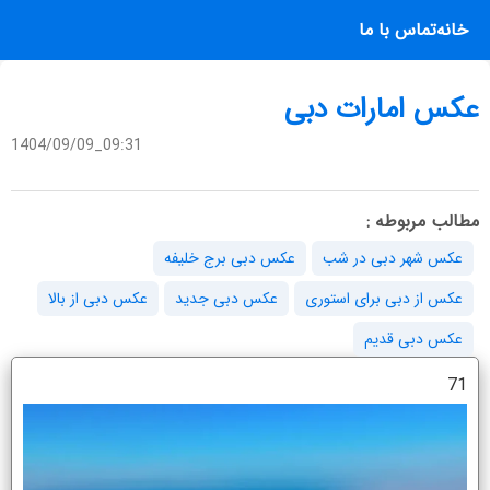
خانه
تماس با ما
عکس امارات دبی
1404/09/09_09:31
مطالب مربوطه :
عکس شهر دبی در شب
عکس دبی برج خلیفه
عکس از دبی برای استوری
عکس دبی جدید
عکس دبی از بالا
عکس دبی قدیم
71