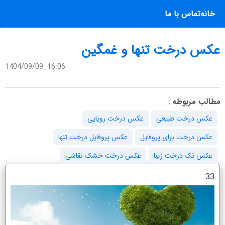
خانه
تماس با ما
عکس درخت تنها و غمگین
1404/09/09_16:06
مطالب مربوطه :
عکس درخت طبیعی
عکس درخت رویایی
عکس درخت برای پروفایل
عکس پروفایل درخت تنها
عکس تک درخت زیبا
عکس درخت خشک نقاشی
33