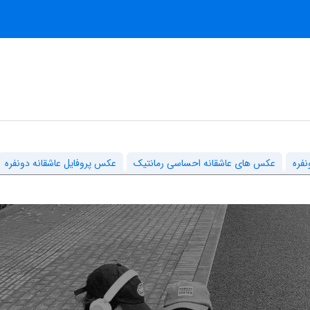
فره
عکس های عاشقانه احساسی رمانتیک
عکس پروفایل عاشقانه دونفره