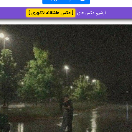
آرشیو عکس‌های
[ عکس عاشقانه لاکچری ]