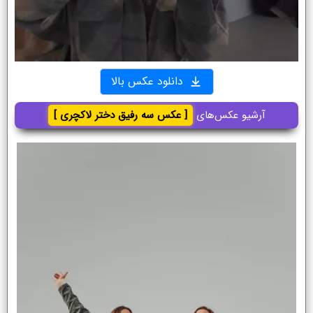
دانلود عکس بالا
آرشیو عکس‌های
[ عکس سه رفیق دختر لاکچری ]