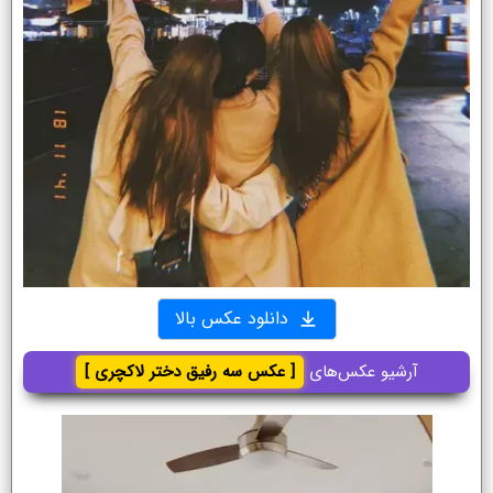
دانلود عکس بالا
آرشیو عکس‌های
[ عکس سه رفیق دختر لاکچری ]