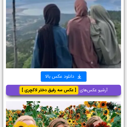
دانلود عکس بالا
آرشیو عکس‌های
[ عکس سه رفیق دختر لاکچری ]