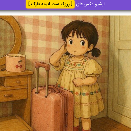
آرشیو عکس‌های
[ پروف ست انیمه دارک ]