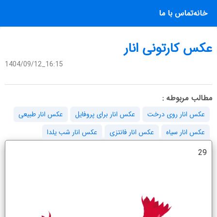
خانه
تماس با ما
عکس کارتونی انار
1404/09/12_16:15
مطالب مربوطه :
عکس انار روی درخت
عکس انار برای پروفایل
عکس انار طبیعی
عکس انار سیاه
عکس انار فانتزی
عکس انار شب یلدا
29