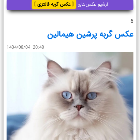
آرشیو عکس‌های
[ عکس گربه فانتزی ]
6
عکس گربه پرشین هیمالین
1404/08/04_20:48