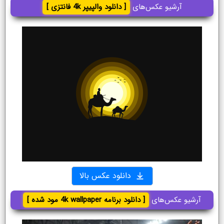
آرشیو عکس‌های
[ دانلود والپیپر 4k فانتزی ]
دانلود عکس بالا
آرشیو عکس‌های
[ دانلود برنامه 4k wallpaper مود شده ]