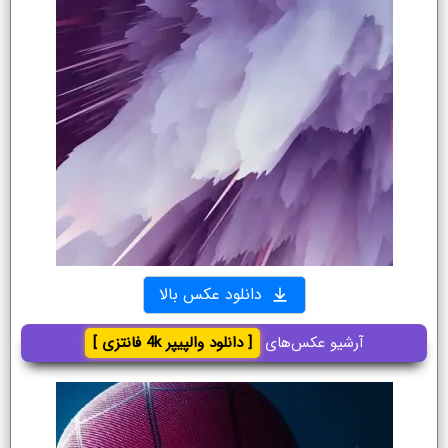
دانلود عکس بالا
آرشیو عکس‌های
[ دانلود والپیپر 4k فانتزی ]