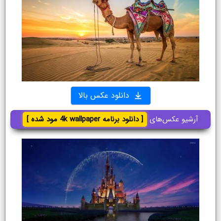
دانلود عکس بالا
آرشیو عکس‌های
[ دانلود برنامه 4k wallpaper مود شده ]