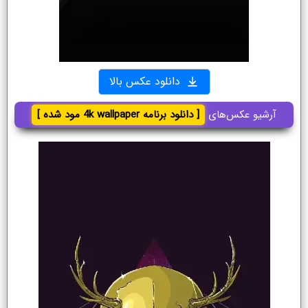
دانلود عکس بالا
آرشیو عکس‌های
[ دانلود برنامه 4k wallpaper مود شده ]