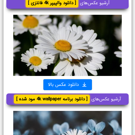
آرشیو عکس‌های
[ دانلود والپیپر 4k فانتزی ]
دانلود عکس بالا
آرشیو عکس‌های
[ دانلود برنامه 4k wallpaper مود شده ]