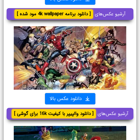
آرشیو عکس‌های
[ دانلود برنامه 4k wallpaper مود شده ]
دانلود عکس بالا
آرشیو عکس‌های
[ دانلود والپیپر با کیفیت 16k برای گوشی ]