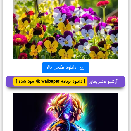
دانلود عکس بالا
آرشیو عکس‌های
[ دانلود برنامه 4k wallpaper مود شده ]