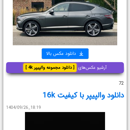
دانلود عکس بالا
آرشیو عکس‌های
[ دانلود مجموعه والپیپر 4k ]
72
دانلود والپیپر با کیفیت 16k
1404/09/26_18:19