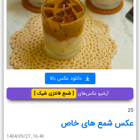
دانلود عکس بالا
آرشیو عکس‌های
[ شمع فانتزی شیک ]
20
عکس شمع های خاص
1404/09/27_16:40