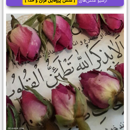
آرشیو عکس‌های
[ عکس پروفایل قران و خدا ]