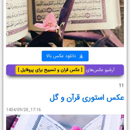
دانلود عکس بالا
آرشیو عکس‌های
[ عکس قران و تسبیح برای پروفایل ]
11
عکس استوری قرآن و گل
1404/09/28_17:16