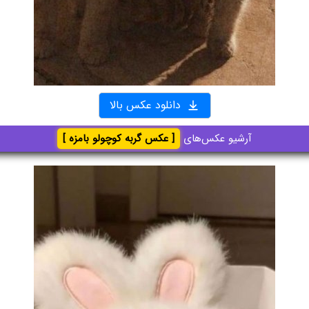
دانلود عکس بالا
آرشیو عکس‌های
[ عکس گربه کوچولو بامزه ]