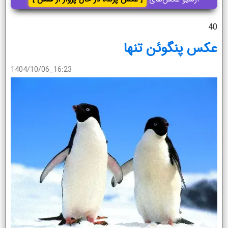
40
عکس پنگوئن تنها
1404/10/06_16:23