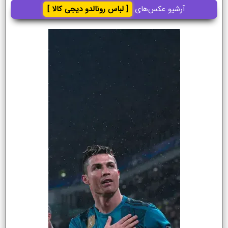
آرشیو عکس‌های
[ لباس رونالدو دیجی کالا ]