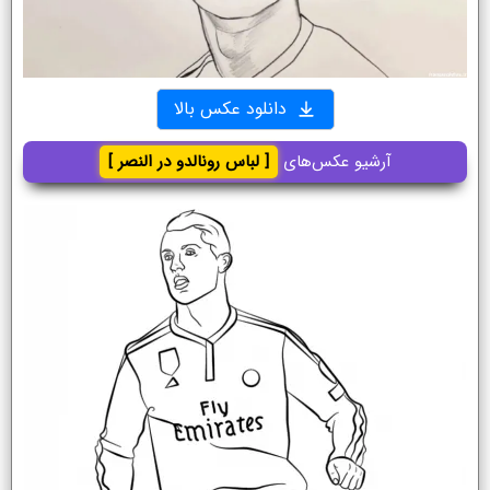
دانلود عکس بالا
آرشیو عکس‌های
[ لباس رونالدو در النصر ]