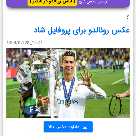
آرشیو عکس‌های
[ لباس رونالدو در النصر ]
5
عکس رونالدو برای پروفایل شاد
1404/07/28_10:41
دانلود عکس بالا