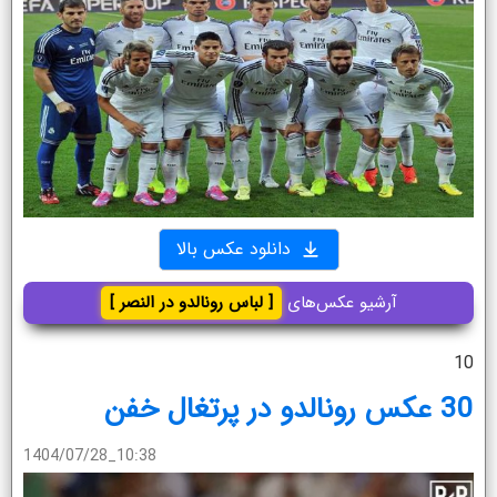
دانلود عکس بالا
آرشیو عکس‌های
[ لباس رونالدو در النصر ]
10
30 عکس رونالدو در پرتغال خفن
1404/07/28_10:38