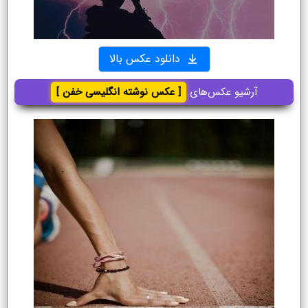
دانلود عکس بالا
آرشیو عکس‌های
[ عکس نوشته انگلیسی خفن ]