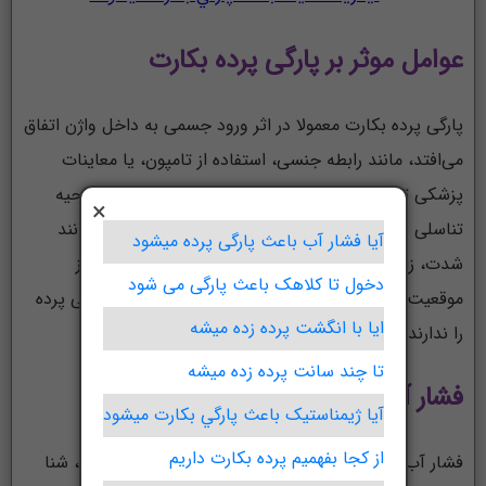
عوامل موثر بر پارگی پرده بکارت
پارگی پرده بکارت معمولا در اثر ورود جسمی به داخل واژن اتفاق
می‌افتد، مانند رابطه جنسی، استفاده از تامپون، یا معاینات
پزشکی تهاجمی. در برخی موارد ضربه‌های مستقیم به ناحیه
×
تناسلی نیز ممکن است باعث آسیب شود. اما عواملی مانند
آیا فشار آب باعث پارگی پرده میشود
شدت، زاویه و نوع فشار نیز اهمیت دارند و در بسیاری از
دخول تا کلاهک باعث پارگی می شود
موقعیت‌ها فشارهای سطحی یا غیرمستقیم توانایی پارگی پرده
ایا با انگشت پرده زده میشه
را ندارند.
تا چند سانت پرده زده میشه
فشار آب و تاثیر آن بر پرده بکارت
آيا ژیمناستیک باعث پارگي بكارت ميشود
از کجا بفهمیم پرده بکارت داریم
فشار آب به تنهایی در شرایط معمولی مانند دوش گرفتن، شنا