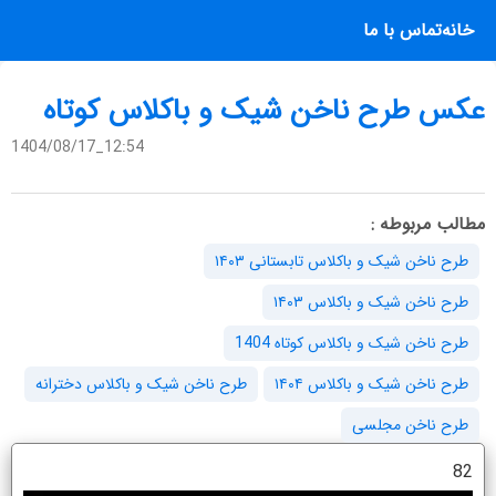
خانه
تماس با ما
عکس طرح ناخن شیک و باکلاس کوتاه
1404/08/17_12:54
مطالب مربوطه :
طرح ناخن شیک و باکلاس تابستانی ۱۴۰۳
طرح ناخن شیک و باکلاس ۱۴۰۳
طرح ناخن شیک و باکلاس کوتاه 1404
طرح ناخن شیک و باکلاس ۱۴۰۴
طرح ناخن شیک و باکلاس دخترانه
طرح ناخن مجلسی
82