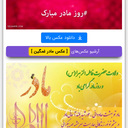
دانلود عکس بالا
آرشیو عکس‌های
[ عکس مادر غمگین ]