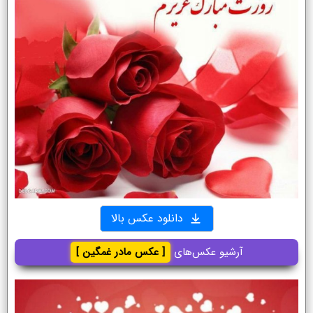
دانلود عکس بالا
آرشیو عکس‌های
[ عکس مادر غمگین ]