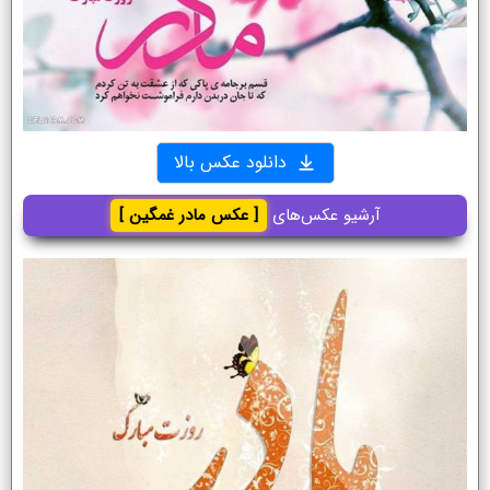
دانلود عکس بالا
آرشیو عکس‌های
[ عکس مادر غمگین ]