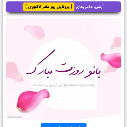
آرشیو عکس‌های
[ پروفایل روز مادر لاکچری ]