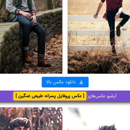
دانلود عکس بالا
آرشیو عکس‌های
[ عکس پروفایل پسرانه طبیعی غمگین ]