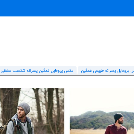
پروفایل پسرانه طبیعی غمگین
عکس پروفایل غمگین پسرانه شکست عشقی