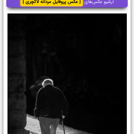
آرشیو عکس‌های
[ عکس پروفایل مردانه لاکچری ]