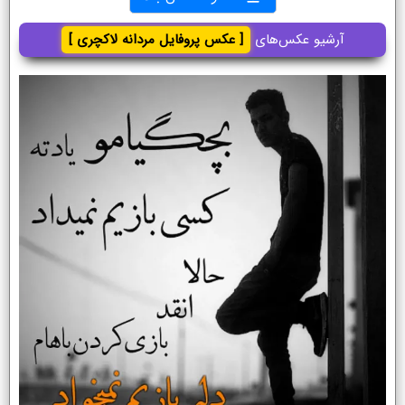
آرشیو عکس‌های
[ عکس پروفایل مردانه لاکچری ]